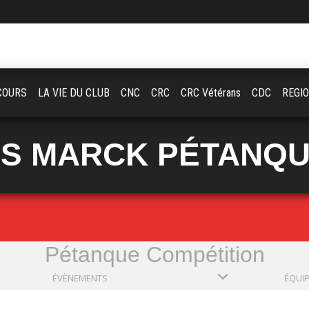
COURS
LA VIE DU CLUB
CNC
CRC
CRC Vétérans
CDC
REGI
S MARCK PÉTANQ
Pétanque Compétition
ÉVÈNEMENTS
ÉQUI