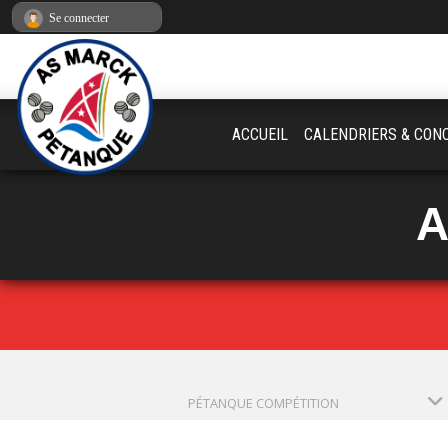
Panneau de gestion des cookies
Se connecter
ACCUEIL
CALENDRIERS & CON
A
PÉTANQUE COMPÉTITION