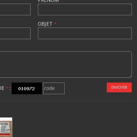
PRÉNOM
*
OBJET
*
DE
*
:
ENVOYER