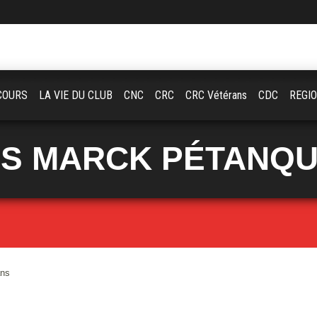
COURS
LA VIE DU CLUB
CNC
CRC
CRC Vétérans
CDC
REGI
S MARCK PÉTANQ
ans