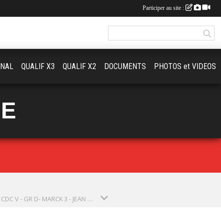
Participer au site :
ONAL
QUALIF X3
QUALIF X2
DOCUMENTS
PHOTOS et VIDEOS
UE
2026 - CDC V - GR D- MARCK 3 - JEAN VERSCHEURE (SAISON 2026)