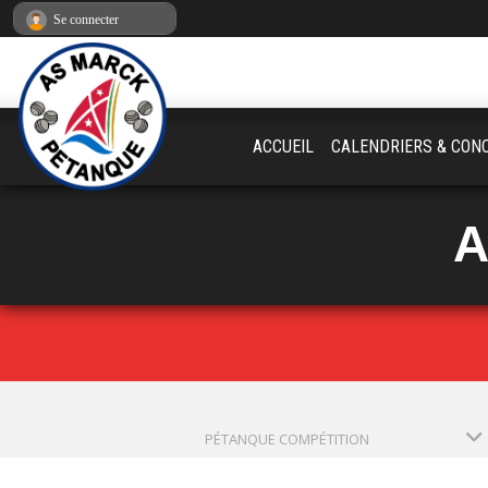
Panneau de gestion des cookies
Se connecter
ACCUEIL
CALENDRIERS & CON
A
PÉTANQUE COMPÉTITION