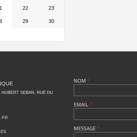
1
22
23
8
29
30
NOM
*
NQUE
 HUBERT SEBAN, RUE DU
EMAIL
*
.FR
MESSAGE
*
LES