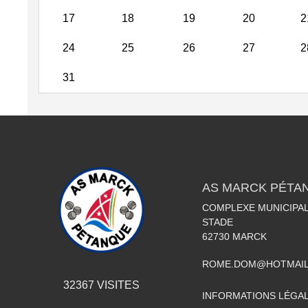
17
18
19
20
2
24
25
26
27
2
31
AS MARCK PÉTA
COMPLEXE MUNICIPAL
STADE
62730
MARCK
ROME.DOM@HOTMAIL
32367
VISITES
INFORMATIONS LÉGA