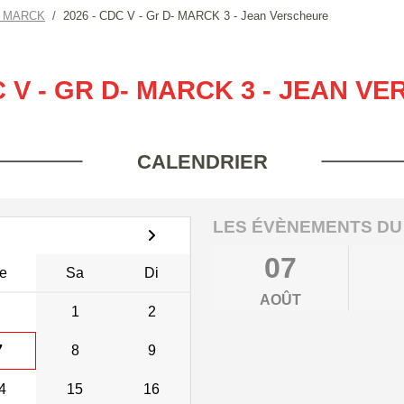
S MARCK
2026 - CDC V - Gr D- MARCK 3 - Jean Verscheure
C V - GR D- MARCK 3 - JEAN 
CALENDRIER
LES ÉVÈNEMENTS DU
07
e
Sa
Di
AOÛT
1
2
7
8
9
4
15
16