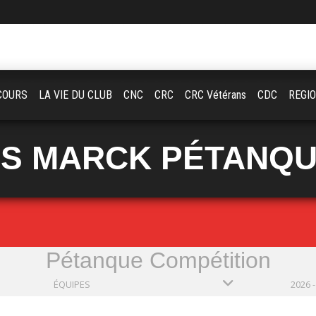
COURS
LA VIE DU CLUB
CNC
CRC
CRC Vétérans
CDC
REGI
S MARCK PÉTANQ
Pétanque Compétition
ÉQUIPES