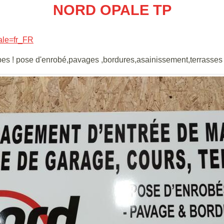
NORD OPALE TP
cale=fr_FR
pes ! pose d'enrobé,pavages ,bordures,asainissement,terrasses e