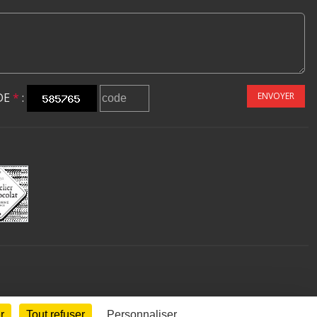
DE
*
:
ENVOYER
r
Tout refuser
Personnaliser