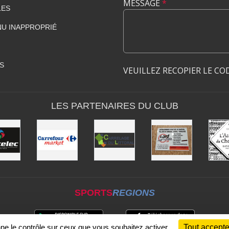
MESSAGE
*
LES
U INAPPROPRIÉ
S
VEUILLEZ RECOPIER LE CO
LES PARTENAIRES DU CLUB
SPORTS
REGIONS
nne le contrôle sur ceux que vous souhaitez activer
Tout accepte