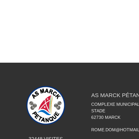
AS MARCK PÉTA
COMPLEXE MUNICIPAL
STADE
62730
MARCK
ROME.DOM@HOTMAIL