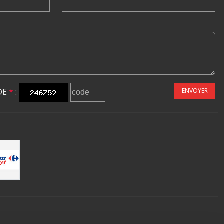
DE
*
:
ENVOYER