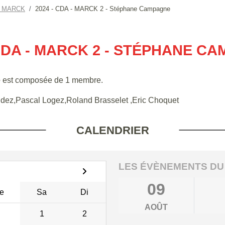
S MARCK
2024 - CDA - MARCK 2 - Stéphane Campagne
 CDA - MARCK 2 - STÉPHANE C
e
est composée de 1 membre.
idez,Pascal Logez,Roland Brasselet ,Eric Choquet
CALENDRIER
LES ÉVÈNEMENTS DU
09
e
Sa
Di
AOÛT
1
2