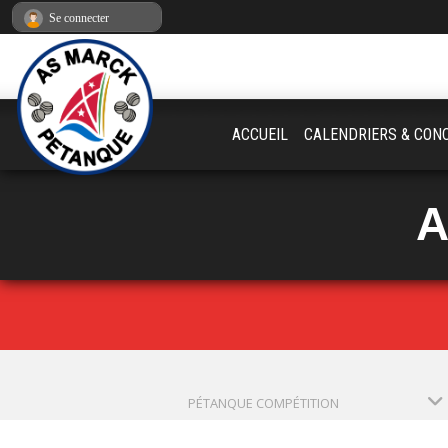
Panneau de gestion des cookies
Se connecter
ACCUEIL
CALENDRIERS & CON
A
PÉTANQUE COMPÉTITION