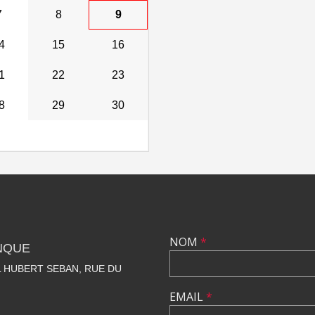
7
8
9
4
15
16
1
22
23
8
29
30
NOM
*
NQUE
 HUBERT SEBAN, RUE DU
EMAIL
*