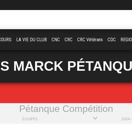
COURS
LA VIE DU CLUB
CNC
CRC
CRC Vétérans
CDC
REGI
S MARCK PÉTANQ
Pétanque Compétition
ÉQUIPES