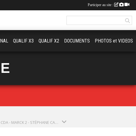
Participer au site :
ONAL
QUALIF X3
QUALIF X2
DOCUMENTS
PHOTOS et VIDEOS
UE
2024 - CDA - MARCK 2 - STÉPHANE CAMPAGNE (SAISON 2024)