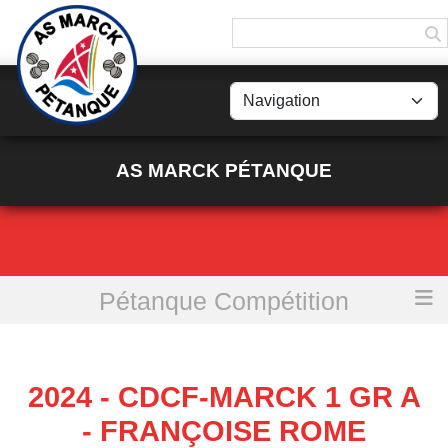
Panneau de gestion des cookies
AS MARCK PÉTANQUE
Pétanque Compétition
Accueil
2024 - CDCF-MARCK 1 GR A - Françoise Rome
2024 - CDCF-MARCK 1 GR A
- FRANÇOISE ROME