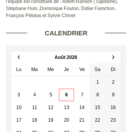
l'équipe est constituée de : Albert Ranson ( capitaine),
Stéphane Hulo ,Dominique Foulon, Didier Famchon,
François Pétolas et Sylvie Chivet
CALENDRIER
Août 2026
Lu
Ma
Me
Je
Ve
Sa
Di
1
2
3
4
5
6
7
8
9
10
11
12
13
14
15
16
17
18
19
20
21
22
23