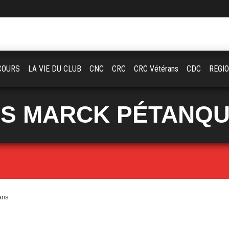
COURS
LA VIE DU CLUB
CNC
CRC
CRC Vétérans
CDC
REGI
S MARCK PÉTANQ
ans