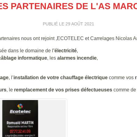
ES PARTENAIRES DE L'AS MAR
PUBLIÉ LE
29 AOÛT 2021
partenaires nous ont rejoint ,ECOTELEC et Carrelages Nicolas A
sée dans le domaine de l
’électricité
,
câblage informatique
, les
alarmes incendie
,
lage
, l’
installation de votre chauffage électrique
comme vos
urs
, le
remplacement de vos prises défectueuses
comme de 