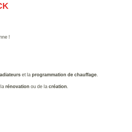
CK
nne !
radiateurs
et la
programmation de chauffage
.
la
rénovation
ou de la
création
.