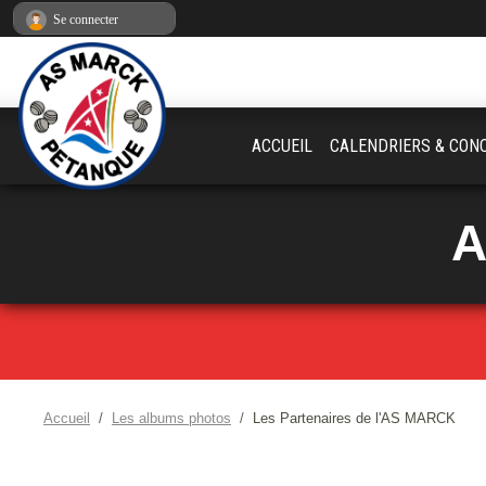
Panneau de gestion des cookies
Se connecter
ACCUEIL
CALENDRIERS & CON
A
Accueil
Les albums photos
Les Partenaires de l'AS MARCK